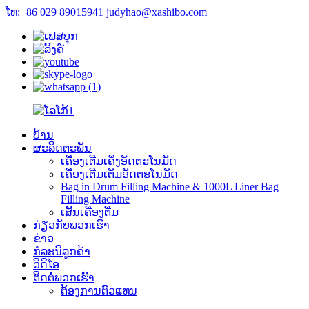
ໂທ:+86 029 89015941
judyhao@xashibo.com
ບ້ານ
ຜະລິດຕະພັນ
ເຄື່ອງເຕີມເຄິ່ງອັດຕະໂນມັດ
ເຄື່ອງເຕີມເຕັມອັດຕະໂນມັດ
Bag in Drum Filling Machine & 1000L Liner Bag
Filling Machine
ເສັ້ນເຄື່ອງຕື່ມ
ກ່ຽວກັບພວກເຮົາ
ຂ່າວ
ກໍລະນີລູກຄ້າ
ວິດີໂອ
ຕິດຕໍ່ພວກເຮົາ
ຕ້ອງການຕົວແທນ