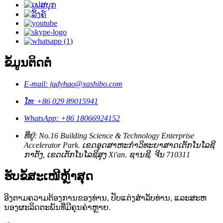
ຂໍ້ມູນຕິດຕໍ່
E-mail: judyhao@xashibo.com
ໂທ: +86 029 89015941
WhatsApp: +86 18066924152
ທີ່ຢູ່: No.16 Building Science & Technology Enterprise
Accelerator Park. ​ເຂດ​ອຸດສາຫະກຳ​ວິທະຍາສາດ​ເຕັກ​ໂນ​ໂລ​ຊີ​
ກາ​ຕັງ, ​ເຂດ​ເຕັກ​ໂນ​ໂລ​ຊີ​ສູງ Xi'an. ຊານຊີ. ຈີນ 710311
ຮັບຂໍ້ສະເໜີຫຼ້າສຸດ
ອີງຕາມຄວາມຕ້ອງການຂອງທ່ານ, ປັບແຕ່ງສໍາລັບທ່ານ, ແລະສະຫ
ນອງຜະລິດຕະພັນທີ່ມີຄຸນຄ່າຫຼາຍ.