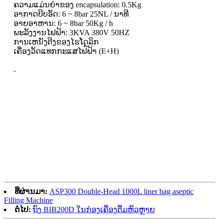
ຄວາມແມ່ນຍໍາຂອງ encapsulation: 0.5Kg
ອາກາດບີບອັດ: 6 ~ 8bar 25NL / ນາທີ
ອາຍອາຫານ: 6 ~ 8bar 50Kg / h
ພະລັງງານໄຟຟ້າ: 3KVA 380V 50HZ
ການເຫນັງຕີງຂອງໄຮໂດຼລິກ
ເຄື່ອງວັດແທກກະແສໄຟຟ້າ (E+H)
ທີ່ຜ່ານມາ:
ASP300 Double-Head 1000L liner bag aseptic
Filling Machine
ຕໍ່ໄປ:
ຖົງ BIB200D ໃນກ່ອງເຄື່ອງຕື່ມຫົວຫຼາຍ