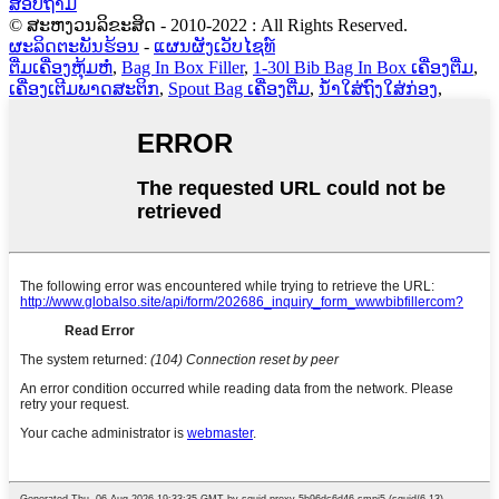
ສອບຖາມ
© ສະຫງວນລິຂະສິດ - 2010-2022 : All Rights Reserved.
ຜະລິດຕະພັນຮ້ອນ
-
ແຜນຜັງເວັບໄຊທ໌
ຕື່ມເຄື່ອງຫຸ້ມຫໍ່
,
Bag In Box Filler
,
1-30l Bib Bag In Box ເຄື່ອງຕື່ມ
,
ເຄື່ອງເຕີມພາດສະຕິກ
,
Spout Bag ເຄື່ອງຕື່ມ
,
ນ້ຳໃສ່ຖົງໃສ່ກ່ອງ
,