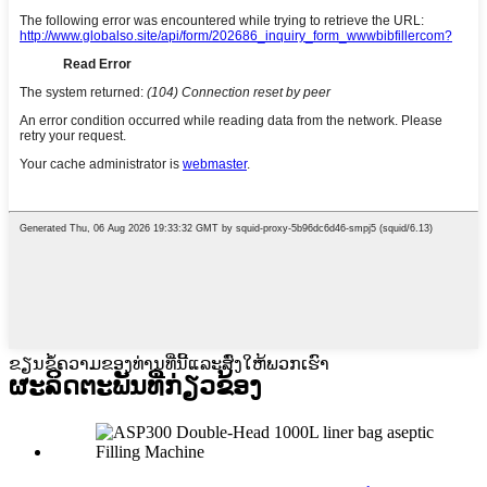
ຂຽນຂໍ້ຄວາມຂອງທ່ານທີ່ນີ້ແລະສົ່ງໃຫ້ພວກເຮົາ
ຜະລິດຕະພັນທີ່ກ່ຽວຂ້ອງ