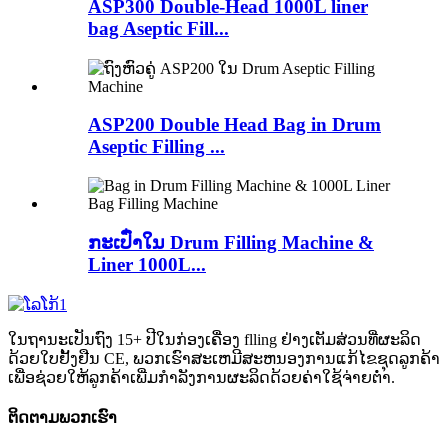
ASP300 Double-Head 1000L liner
bag Aseptic Fill...
ASP200 Double Head Bag in Drum
Aseptic Filling ...
ກະເປົ໋າໃນ Drum Filling Machine &
Liner 1000L...
ໃນຖານະເປັນຖົງ 15+ ປີໃນກ່ອງເຄື່ອງ flling ຢ່າງເຕັມສ່ວນທີ່ຜະລິດ
ດ້ວຍໃບຢັ້ງຢືນ CE, ພວກເຮົາສະເຫມີສະຫນອງການແກ້ໄຂຊຸດລູກຄ້າ
ເພື່ອຊ່ວຍໃຫ້ລູກຄ້າເພີ່ມກໍາລັງການຜະລິດດ້ວຍຄ່າໃຊ້ຈ່າຍຕ່ໍາ.
ຕິດຕາມພວກເຮົາ