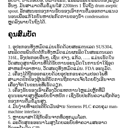
ລັບນ້ໍາ, ນ້ໍາເນື້ອເຍື່ອ, ຫມາກເລັ່ນ, ແລະຜະລິດຕະພັນຂອງແຫຼວ
ອື່ນໆ. ມັນ​ສາ​ມາດ​ຕື່ມ​ຂໍ້​ມູນ​ໃສ່ 220liters 1 ນິ້ວ​ຖົງ drum aseptic
spout. ລັກສະນະຂອງການຮັບຮອງເອົາການຕື່ມອອກຕາມແນວ
ນອນເພື່ອແກ້ໄຂບັນຫາປະກົດການຂອງນ້ໍາ condensation
ຫຼຸດລົງພາຍໃນຖົງໄດ້.
ຄຸນສົມບັດ
1. ອຸປະກອນທັງຫມົດແມ່ນເຮັດດ້ວຍສະແຕນເລດ SUS304,
ຜະລິດຕະພັນຕິດຕໍ່ກັນທັງຫມົດແມ່ນຜະລິດໃນສະແຕນເລດ
316L, ອົງປະກອບອື່ນໆ, ເຊັ່ນ: ຢາງ, ແກ້ວ, ….. ແມ່ນເຮັດໃນ
ວັດສະດຸສຸຂາພິບານທີ່ໄດ້ຮັບການອະນຸມັດໃນການນໍາໃຊ້ອຸດ
ສາຫະກໍາອາຫານ, ວັດສະດຸທັງຫມົດແມ່ນ. FDA ອະນຸມັດ.
2. ເຄື່ອງໄດ້ຖືກອອກແບບດ້ວຍອຸປະກອນຄວາມປອດໄພທີ່
ສາມາດປົກປ້ອງຜູ້ປະຕິບັດການຖືກບາດເຈັບໂດຍບັງເອີນຈາກ
ເຄື່ອງຈັກໃນຂະນະທີ່ເຮັດວຽກ.
3. ເຄື່ອງຮັບຮອງເອົາເຄື່ອງວັດແທກການໄຫຼແມ່ເຫຼັກທີ່ມີ
ຄຸນນະພາບສູງຫຼືລະບົບນ້ໍາຫນັກ r ເຊິ່ງຮັບປະກັນຄວາມຖືກຕ້ອງ
ຂອງການຕື່ມຂໍ້ມູນສູງ.
4. ມັນງ່າຍທີ່ຈະປະຕິບັດມັນຜ່ານ Siemens PLC ຄວບຄຸມ man-
machine interface.
5. ຫຼາຍພາສາໃຊ້ກັບຄົນຈາກທົ່ວທຸກມຸມໂລກ.
6. ລະດັບສຸຂະອະນາໄມສູງໂດຍລະບົບທໍາຄວາມສະອາດ
ອັດຕະໂນມັດ CIP