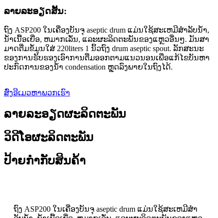
ລາຍ​ລະ​ອຽດ​ສັ້ນ​:
ຖົງ ASP200 ໃນເຄື່ອງບັນຈຸ aseptic drum ແມ່ນໃຊ້ສະເຫມີສໍາລັບນ້ໍາ,
ນ້ໍາເນື້ອເຍື່ອ, ຫມາກເລັ່ນ, ແລະຜະລິດຕະພັນຂອງແຫຼວອື່ນໆ. ມັນ​ສາ​
ມາດ​ຕື່ມ​ຂໍ້​ມູນ​ໃສ່ 220liters 1 ນິ້ວ​ຖົງ drum aseptic spout. ລັກສະນະ
ຂອງການຮັບຮອງເອົາການຕື່ມອອກຕາມແນວນອນເພື່ອແກ້ໄຂບັນຫາ
ປະກົດການຂອງນ້ໍາ condensation ຫຼຸດລົງພາຍໃນຖົງໄດ້.
ສົ່ງອີເມວຫາພວກເຮົາ
ລາຍລະອຽດຜະລິດຕະພັນ
ວິດີໂອຜະລິດຕະພັນ
ປ້າຍກຳກັບສິນຄ້າ
ຖົງ ASP200 ໃນເຄື່ອງບັນຈຸ aseptic drum ແມ່ນໃຊ້ສະເຫມີສໍາ