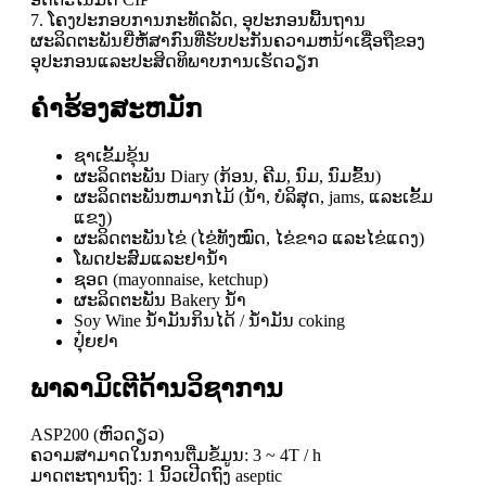
7. ໂຄງປະກອບການກະທັດລັດ, ອຸປະກອນພື້ນຖານ
ຜະລິດຕະພັນຍີ່ຫໍ້ສາກົນທີ່ຮັບປະກັນຄວາມຫນ້າເຊື່ອຖືຂອງ
ອຸປະກອນແລະປະສິດທິພາບການເຮັດວຽກ
ຄໍາຮ້ອງສະຫມັກ
ຊາເຂັ້ມຂຸ້ນ
ຜະລິດຕະພັນ Diary (ກ້ອນ, ຄີມ, ນົມ, ນົມຂົ້ນ)
ຜະ​ລິດ​ຕະ​ພັນ​ຫມາກ​ໄມ້ (ນ​້​ໍ​າ​, ບໍ​ລິ​ສຸດ​, jams​, ແລະ​ເຂັ້ມ​
ແຂງ​)
ຜະລິດຕະພັນໄຂ່ (ໄຂ່ທັງໝົດ, ໄຂ່ຂາວ ແລະໄຂ່ແດງ)
ໂພດປະສົມແລະຢານ້ໍາ
ຊອດ (mayonnaise, ketchup)
ຜະລິດຕະພັນ Bakery ນ້ໍາ
Soy Wine ນ້ໍາມັນກິນໄດ້ / ນ້ໍາມັນ coking
ປຸ໋ຍຢາ
ພາລາມິເຕີດ້ານວິຊາການ
ASP200 (ຫົວດຽວ)
ຄວາມສາມາດໃນການຕື່ມຂໍ້ມູນ: 3 ~ 4T / h
ມາດຕະຖານຖົງ: 1 ນິ້ວເປີດຖົງ aseptic